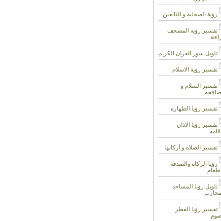
رؤية الصحابه و التابعين
تفسير رؤيه المصحف
اءتة
تاويل سور القران الكريم
تفسير رؤية الاسلام
تفسير السلام و
صافحه
تفسير رؤيا الطهاره
تفسير رؤيا الاذان
قامه
تفسير الصلاه و أركانها
رؤيا الزكاه والصدقه
اطعام
تاويل رؤيا المساجد
محارب
تفسير رؤيا الفطر
صوم