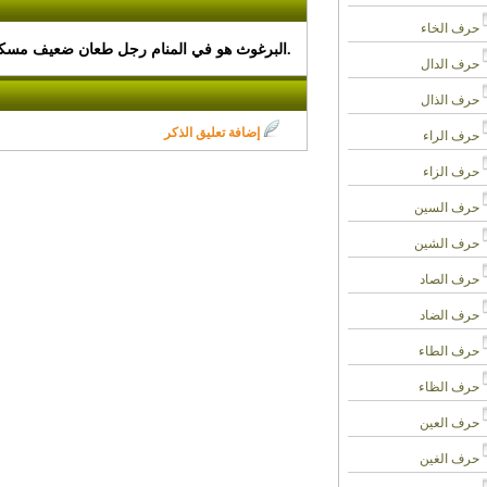
حرف الخاء
البرغوث هو في المنام رجل طعان ضعيف مسكين، ومن رأى كأن البراغيث تلدغه أصابه غم وتهديد من قبل أوباش الناس. وقيل: من لدغه برغوث نال مالاً. ودم البراغيث يدل على مال من قِبَل حثالة الناس.
حرف الدال
حرف الذال
إضافة تعليق الذكر
حرف الراء
حرف الزاء
حرف السين
حرف الشين
حرف الصاد
حرف الضاد
حرف الطاء
حرف الظاء
حرف العين
حرف الغين